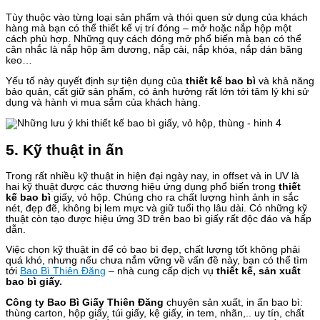
Tùy thuộc vào từng loại sản phẩm và thói quen sử dụng của khách
hàng mà bạn có thể thiết kế vị trí đóng – mở hoặc nắp hộp một
cách phù hợp. Những quy cách đóng mở phổ biến mà bạn có thể
cân nhắc là nắp hộp âm dương, nắp cài, nắp khóa, nắp dán băng
keo…
Yếu tố này quyết định sự tiện dụng của
thiết kế bao bì
và khả năng
bảo quản, cất giữ sản phẩm, có ảnh hưởng rất lớn tới tâm lý khi sử
dụng và hành vi mua sắm của khách hàng.
5. Kỹ thuật in ấn
Trong rất nhiều kỹ thuật in hiện đại ngày nay, in offset và in UV là
hai kỹ thuật được các thương hiệu ứng dụng phổ biến trong
thiết
kế bao bì
giấy, vỏ hộp. Chúng cho ra chất lượng hình ảnh in sắc
nét, đẹp đẽ, không bị lem mực và giữ tuổi thọ lâu dài. Có những kỹ
thuật còn tạo được hiệu ứng 3D trên bao bì giấy rất độc đáo và hấp
dẫn.
Việc chọn kỹ thuật in để có bao bì đẹp, chất lượng tốt không phải
quá khó, nhưng nếu chưa nắm vững về vấn đề này, bạn có thể tìm
tới
Bao Bì Thiên Đăng
– nhà cung cấp dịch vụ
thiết kế, sản xuất
bao bì giấy.
Công ty Bao Bì Giấy Thiên Đăng
chuyên sản xuất, in ấn bao bì:
thùng carton, hộp giấy, túi giấy, kệ giấy, in tem, nhãn,.. uy tín, chất