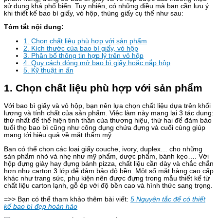
sử dụng khá phổ biến. Tuy nhiên, có những điều mà bạn cần lưu ý
khi thiết kế bao bì giấy, vỏ hộp, thùng giấy cụ thể như sau:
Tóm tắt nội dung:
1. Chọn chất liệu phù hợp với sản phẩm
2. Kích thước của bao bì giấy, vỏ hộp
3. Phân bố thông tin hợp lý trên vỏ hộp
4. Quy cách đóng mở bao bì giấy hoặc nắp hộp
5. Kỹ thuật in ấn
1. Chọn chất liệu phù hợp với sản phẩm
Với bao bì giấy và vỏ hộp, bạn nên lựa chọn chất liệu dựa trên khối
lượng và tính chất của sản phẩm. Việc làm này mang lại 3 tác dụng:
thứ nhất để thể hiện tinh thần của thương hiệu, thứ hai để đảm bảo
tuổi thọ bao bì cũng như công dụng chứa đựng và cuối cùng giúp
mang tới hiệu quả về mặt thẩm mỹ.
Bạn có thể chọn các loại giấy couche, ivory, duplex… cho những
sản phẩm nhỏ và nhẹ như mỹ phẩm, dược phẩm, bánh kẹo…. Với
hộp đựng giày hay đựng bánh pizza, chất liệu cần dày và chắc chắn
hơn như carton 3 lớp để đảm bảo độ bền. Một số mặt hàng cao cấp
khác như trang sức, phụ kiện nên được đựng trong mẫu thiết kế từ
chất liệu carton lạnh, gỗ ép với độ bền cao và hình thức sang trọng.
=>> Bạn có thể tham khảo thêm bài viết:
5 Nguyên tắc để có thiết
kế bao bì đẹp hoàn hảo