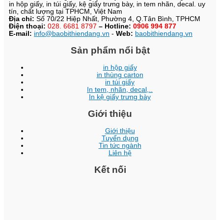
in hộp giấy, in túi giấy, kệ giấy trưng bày, in tem nhãn, decal. uy
tín, chất lượng tại TPHCM, Việt Nam
Địa chỉ:
Số 70/22 Hiệp Nhất, Phường 4, Q.Tân Bình, TPHCM
Điện thoại:
028. 6681 8797
– Hotline:
0906 994 877
E-mail:
info@baobithiendang.vn
-
Web:
baobithiendang.vn
Sản phẩm nổi bật
in hộp giấy
in thùng carton
in túi giấy
In tem, nhãn, decal,..
In kệ giấy trưng bày
Giới thiệu
Giới thiệu
Tuyển dụng
Tin tức ngành
Liên hệ
Kết nối