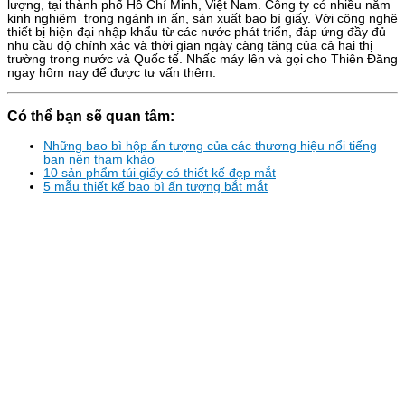
lượng, tại thành phố Hồ Chí Minh, Việt Nam. Công ty có nhiều năm
kinh nghiệm trong ngành in ấn, sản xuất bao bì giấy. Với công nghệ
thiết bị hiện đại nhập khẩu từ các nước phát triển, đáp ứng đầy đủ
nhu cầu độ chính xác và thời gian ngày càng tăng của cả hai thị
trường trong nước và Quốc tế. Nhấc máy lên và gọi cho Thiên Đăng
ngay hôm nay để được tư vấn thêm.
Có thể bạn sẽ quan tâm:
Những bao bì hộp ấn tượng của các thương hiệu nổi tiếng
bạn nên tham khảo
10 sản phẩm túi giấy có thiết kế đẹp mắt
5 mẫu thiết kế bao bì ấn tượng bắt mắt