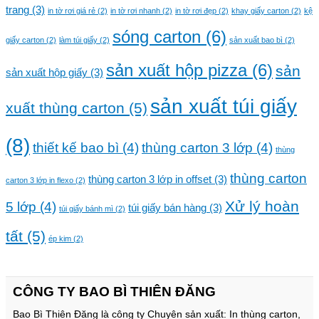
trang
(3)
in tờ rơi giá rẻ
(2)
in tờ rơi nhanh
(2)
in tờ rơi đẹp
(2)
khay giấy carton
(2)
kệ
sóng carton
(6)
giấy carton
(2)
làm túi giấy
(2)
sản xuất bao bì
(2)
sản xuất hộp pizza
(6)
sản
sản xuất hộp giấy
(3)
sản xuất túi giấy
xuất thùng carton
(5)
(8)
thiết kế bao bì
(4)
thùng carton 3 lớp
(4)
thùng
thùng carton
thùng carton 3 lớp in offset
(3)
carton 3 lớp in flexo
(2)
Xử lý hoàn
5 lớp
(4)
túi giấy bán hàng
(3)
túi giấy bánh mì
(2)
tất
(5)
ép kim
(2)
CÔNG TY BAO BÌ THIÊN ĐĂNG
Bao Bì Thiên Đăng là công ty Chuyên sản xuất: In thùng carton,