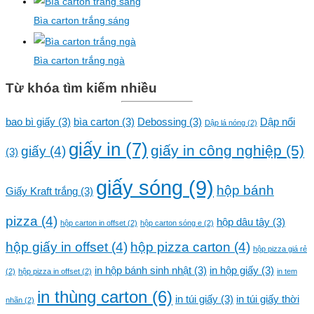
Bìa carton trắng sáng
Bìa carton trắng ngà
Từ khóa tìm kiếm nhiều
bao bì giấy
(3)
bìa carton
(3)
Debossing
(3)
Dập nổi
Dập lá nóng
(2)
giấy in
(7)
giấy in công nghiệp
(5)
giấy
(4)
(3)
giấy sóng
(9)
hộp bánh
Giấy Kraft trắng
(3)
pizza
(4)
hộp dâu tây
(3)
hộp carton in offset
(2)
hộp carton sóng e
(2)
hộp giấy in offset
(4)
hộp pizza carton
(4)
hộp pizza giá rẻ
in hộp bánh sinh nhật
(3)
in hộp giấy
(3)
(2)
hộp pizza in offset
(2)
in tem
in thùng carton
(6)
in túi giấy
(3)
in túi giấy thời
nhãn
(2)