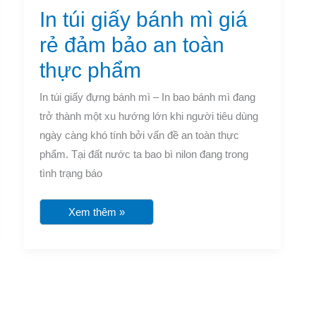
bánh
In túi giấy bánh mì giá
mì
giá
rẻ
rẻ đảm bảo an toàn
đảm
bảo
thực phẩm
an
toàn
thực
In túi giấy đựng bánh mì – In bao bánh mì đang
phẩm
trở thành một xu hướng lớn khi người tiêu dùng
ngày càng khó tính bởi vấn đề an toàn thực
phẩm. Tại đất nước ta bao bì nilon đang trong
tình trạng báo
Xem thêm »