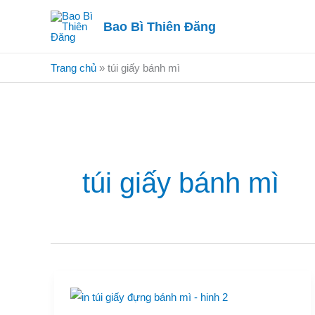
Nhảy
Bao Bì Thiên Đăng
tới
nội
dung
Trang chủ
»
túi giấy bánh mì
túi giấy bánh mì
in
túi
giấy