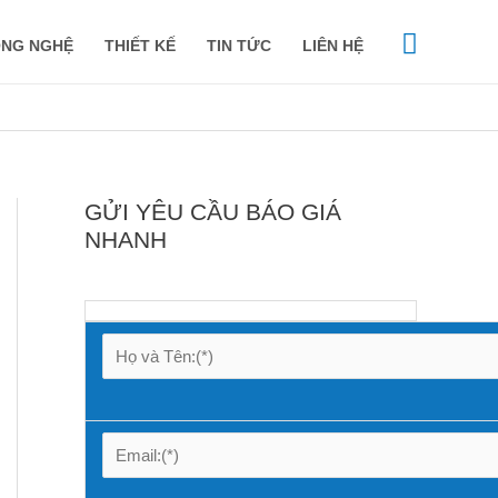
Tìm
NG NGHỆ
THIẾT KẾ
TIN TỨC
LIÊN HỆ
kiếm
GỬI YÊU CẦU BÁO GIÁ
NHANH