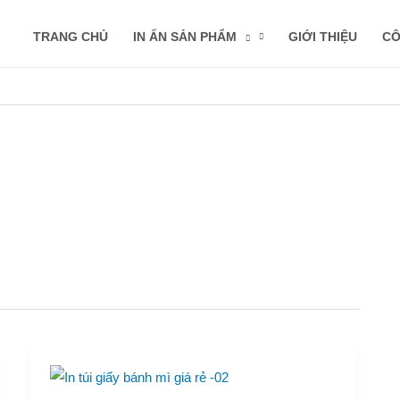
TRANG CHỦ
IN ẤN SẢN PHẨM
GIỚI THIỆU
CÔ
In
túi
giấy