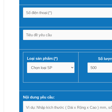
Loại sản phẩm:(*)
Số lượn
Nội dung yêu cầu: