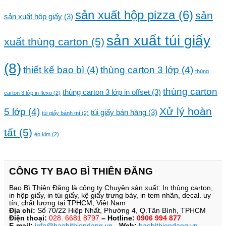
sản xuất hộp pizza
(6)
sản
sản xuất hộp giấy
(3)
sản xuất túi giấy
xuất thùng carton
(5)
(8)
thiết kế bao bì
(4)
thùng carton 3 lớp
(4)
thùng
thùng carton
thùng carton 3 lớp in offset
(3)
carton 3 lớp in flexo
(2)
Xử lý hoàn
5 lớp
(4)
túi giấy bán hàng
(3)
túi giấy bánh mì
(2)
tất
(5)
ép kim
(2)
CÔNG TY BAO BÌ THIÊN ĐĂNG
Bao Bì Thiên Đăng là công ty Chuyên sản xuất: In thùng carton,
in hộp giấy, in túi giấy, kệ giấy trưng bày, in tem nhãn, decal. uy
tín, chất lượng tại TPHCM, Việt Nam
Địa chỉ:
Số 70/22 Hiệp Nhất, Phường 4, Q.Tân Bình, TPHCM
Điện thoại:
028. 6681 8797
– Hotline:
0906 994 877
E-mail:
info@baobithiendang.vn
-
Web:
baobithiendang.vn