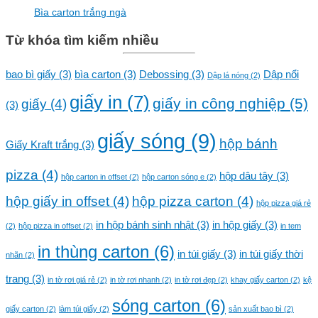
Bìa carton trắng ngà
Từ khóa tìm kiếm nhiều
bao bì giấy
(3)
bìa carton
(3)
Debossing
(3)
Dập nổi
Dập lá nóng
(2)
giấy in
(7)
giấy in công nghiệp
(5)
giấy
(4)
(3)
giấy sóng
(9)
hộp bánh
Giấy Kraft trắng
(3)
pizza
(4)
hộp dâu tây
(3)
hộp carton in offset
(2)
hộp carton sóng e
(2)
hộp giấy in offset
(4)
hộp pizza carton
(4)
hộp pizza giá rẻ
in hộp bánh sinh nhật
(3)
in hộp giấy
(3)
(2)
hộp pizza in offset
(2)
in tem
in thùng carton
(6)
in túi giấy
(3)
in túi giấy thời
nhãn
(2)
trang
(3)
in tờ rơi giá rẻ
(2)
in tờ rơi nhanh
(2)
in tờ rơi đẹp
(2)
khay giấy carton
(2)
kệ
sóng carton
(6)
giấy carton
(2)
làm túi giấy
(2)
sản xuất bao bì
(2)