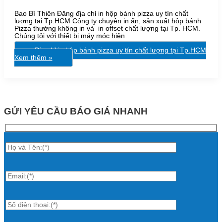
Bao Bì Thiên Đăng địa chỉ in hộp bánh pizza uy tín chất
lượng tại Tp.HCM Công ty chuyên in ấn, sản xuất hộp bánh
Pizza thường không in và in offset chất lượng tại Tp. HCM.
Chúng tôi với thiết bị máy móc hiện
Địa chỉ in hộp bánh pizza uy tín chất lượng tại Tp.HCM
Xem thêm »
GỬI YÊU CẦU BÁO GIÁ NHANH