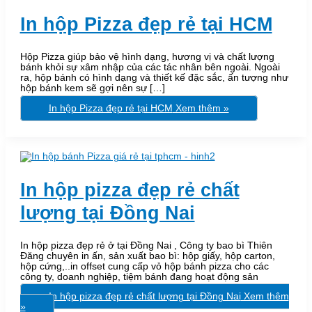
In hộp Pizza đẹp rẻ tại HCM
Hộp Pizza giúp bảo vệ hình dạng, hương vị và chất lượng
bánh khỏi sự xâm nhập của các tác nhân bên ngoài. Ngoài
ra, hộp bánh có hình dạng và thiết kế đặc sắc, ấn tượng như
hộp bánh kem sẽ gợi nên sự […]
In hộp Pizza đẹp rẻ tại HCM
Xem thêm »
In hộp pizza đẹp rẻ chất
lượng tại Đồng Nai
In hộp pizza đẹp rẻ ở tại Đồng Nai , Công ty bao bì Thiên
Đăng chuyên in ấn, sản xuất bao bì: hộp giấy, hộp carton,
hộp cứng,..in offset cung cấp vỏ hộp bánh pizza cho các
công ty, doanh nghiệp, tiệm bánh đang hoạt động sản
In hộp pizza đẹp rẻ chất lượng tại Đồng Nai
Xem thêm
»