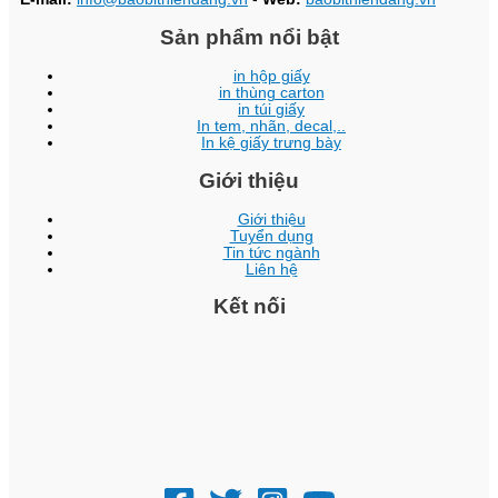
Sản phẩm nổi bật
in hộp giấy
in thùng carton
in túi giấy
In tem, nhãn, decal,..
In kệ giấy trưng bày
Giới thiệu
Giới thiệu
Tuyển dụng
Tin tức ngành
Liên hệ
Kết nối