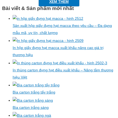
XEM THÊM
Bài viết & Sản phẩm mới nhất
Sản xuất hộp giấy đựng hạt macca theo yêu cầu – Đa dạng
mẫu mã, uy tín, chất lượng
In hộp giấy đựng hạt macca xuất khẩu nâng cao giá trị
thương hiệu
In thùng carton đựng hạt điều xuất khẩu – Nâng tầm thương
hiệu Việt
Bìa carton trắng tẩy trắng
Bìa carton trắng sáng