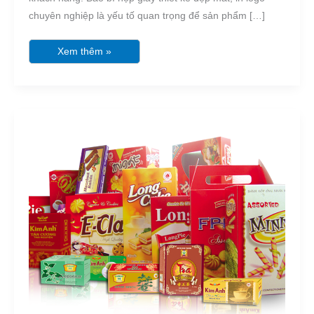
chuyên nghiệp là yếu tố quan trọng để sản phẩm […]
Xem thêm »
in
hộp
giấy
uy
tín,
chất
lượng,
giá
tốt
tại
tphcm