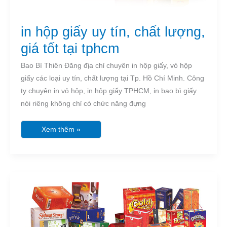
in hộp giấy uy tín, chất lượng,
giá tốt tại tphcm
Bao Bì Thiên Đăng địa chỉ chuyên in hộp giấy, vỏ hộp
giấy các loại uy tín, chất lượng tại Tp. Hồ Chí Minh. Công
ty chuyên in vỏ hộp, in hộp giấy TPHCM, in bao bì giấy
nói riêng không chỉ có chức năng đựng
Xem thêm »
Sản
xuất
hộp
giấy
giá
rẻ
tại