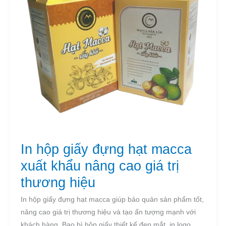
nâng
cao
giá
trị
thương
hiệu
In hộp giấy đựng hạt macca
xuất khẩu nâng cao giá trị
thương hiệu
In hộp giấy đựng hạt macca giúp bảo quản sản phẩm tốt,
nâng cao giá trị thương hiệu và tạo ấn tượng mạnh với
khách hàng. Bao bì hộp giấy thiết kế đẹp mắt, in logo