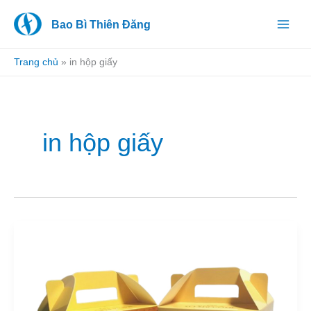
Nhảy
Bao Bì Thiên Đăng
tới
nội
dung
Trang chủ
»
in hộp giấy
in hộp giấy
In
hộp
giấy
đựng
hạt
macca
xuất
khẩu