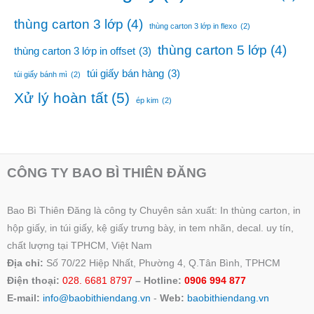
thùng carton 3 lớp
(4)
thùng carton 3 lớp in flexo
(2)
thùng carton 5 lớp
(4)
thùng carton 3 lớp in offset
(3)
túi giấy bán hàng
(3)
túi giấy bánh mì
(2)
Xử lý hoàn tất
(5)
ép kim
(2)
CÔNG TY BAO BÌ THIÊN ĐĂNG
Bao Bì Thiên Đăng là công ty Chuyên sản xuất: In thùng carton, in
hộp giấy, in túi giấy, kệ giấy trưng bày, in tem nhãn, decal. uy tín,
chất lượng tại TPHCM, Việt Nam
Địa chỉ:
Số 70/22 Hiệp Nhất, Phường 4, Q.Tân Bình, TPHCM
Điện thoại:
028. 6681 8797
– Hotline:
0906 994 877
E-mail:
info@baobithiendang.vn
-
Web:
baobithiendang.vn