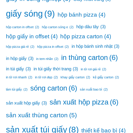
giấy sóng
(9)
hộp bánh pizza
(4)
hộp dâu tây
(3)
hộp carton in offset
(2)
hộp carton sóng e
(2)
hộp giấy in offset
(4)
hộp pizza carton
(4)
in hộp bánh sinh nhật
(3)
hộp pizza giá rẻ
(2)
hộp pizza in offset
(2)
in thùng carton
(6)
in hộp giấy
(3)
in tem nhãn
(2)
in túi giấy
(3)
in túi giấy thời trang
(3)
in tờ rơi giá rẻ
(2)
in tờ rơi nhanh
(2)
in tờ rơi đẹp
(2)
khay giấy carton
(2)
kệ giấy carton
(2)
sóng carton
(6)
làm túi giấy
(2)
sản xuất bao bì
(2)
sản xuất hộp pizza
(6)
sản xuất hộp giấy
(3)
sản xuất thùng carton
(5)
sản xuất túi giấy
(8)
thiết kế bao bì
(4)