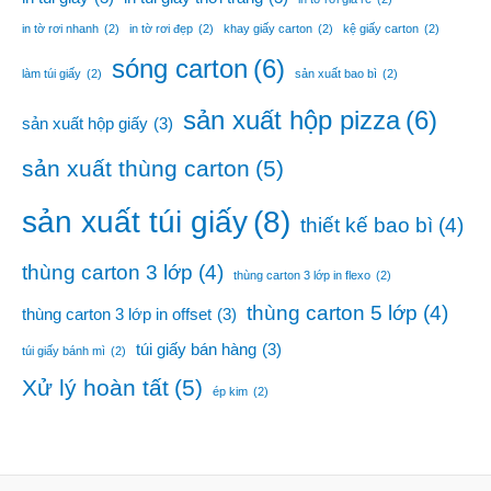
in tờ rơi nhanh
(2)
in tờ rơi đẹp
(2)
khay giấy carton
(2)
kệ giấy carton
(2)
sóng carton
(6)
làm túi giấy
(2)
sản xuất bao bì
(2)
sản xuất hộp pizza
(6)
sản xuất hộp giấy
(3)
sản xuất thùng carton
(5)
sản xuất túi giấy
(8)
thiết kế bao bì
(4)
thùng carton 3 lớp
(4)
thùng carton 3 lớp in flexo
(2)
thùng carton 5 lớp
(4)
thùng carton 3 lớp in offset
(3)
túi giấy bán hàng
(3)
túi giấy bánh mì
(2)
Xử lý hoàn tất
(5)
ép kim
(2)