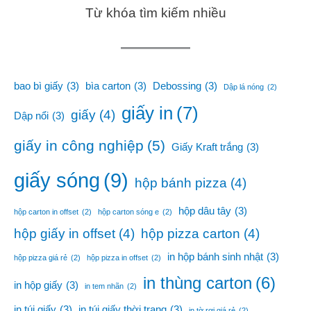
Từ khóa tìm kiếm nhiều
bao bì giấy
(3)
bìa carton
(3)
Debossing
(3)
Dập lá nóng
(2)
giấy in
(7)
giấy
(4)
Dập nổi
(3)
giấy in công nghiệp
(5)
Giấy Kraft trắng
(3)
giấy sóng
(9)
hộp bánh pizza
(4)
hộp dâu tây
(3)
hộp carton in offset
(2)
hộp carton sóng e
(2)
hộp giấy in offset
(4)
hộp pizza carton
(4)
in hộp bánh sinh nhật
(3)
hộp pizza giá rẻ
(2)
hộp pizza in offset
(2)
in thùng carton
(6)
in hộp giấy
(3)
in tem nhãn
(2)
in túi giấy
(3)
in túi giấy thời trang
(3)
in tờ rơi giá rẻ
(2)