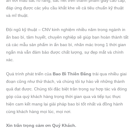
ấn với màu sắc rõ ràng, sắc nét trên thành phẩm giấy cao cấp,
đáp ứng được các yêu cầu khắt khe về cả tiêu chuẩn kỹ thuật
và mĩ thuật.
Đội ngũ kỹ thuật – CNV kinh nghiệm nhiều năm trong ngành in
ấn bao bì, tâm huyết, chuyên nghiệp sẽ giúp bạn hoàn thành tất
cả các mẫu sản phẩm in ấn bao bì, nhãn mác trong 1 thời gian
ngắn mà vẫn đảm bảo được chất lượng, sự đẹp mắt và chính
xác.
Quá trình phát triển của
Bao Bì Thiên Đăng
trải qua nhiều giai
đoạn cũng như thử thách, và chúng tôi tự hào về những thành
quả đạt được. Chúng tôi đặc biệt trân trọng sự hợp tác và đóng
góp của quý khách hàng trọng thời gian qua và tiếp tục thực
hiện cam kết mang lại giải pháp bao bì tốt nhất và đồng hành
cùng khách hàng mọi lúc, mọi nơi.
Xin trân trọng cảm ơn Quý Khách.