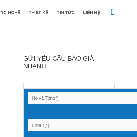
Tìm
NG NGHỆ
THIẾT KẾ
TIN TỨC
LIÊN HỆ
kiếm
GỬI YÊU CẦU BÁO GIÁ
NHANH