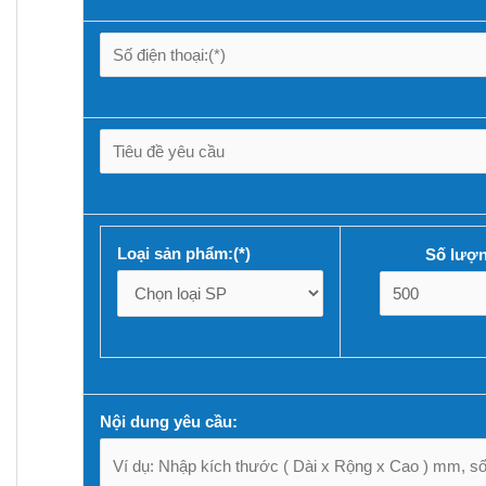
Loại sản phẩm:(*)
Số lượn
Nội dung yêu cầu: