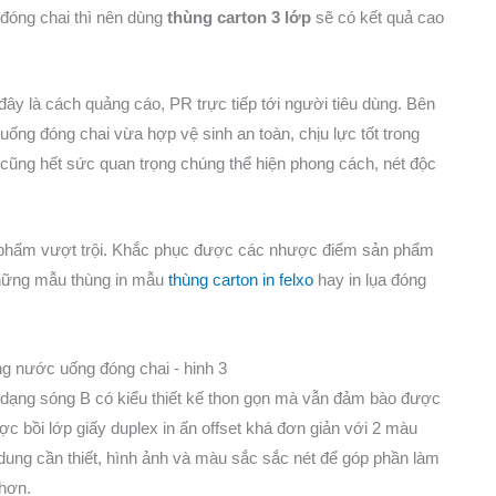
đóng chai thì nên dùng
thùng carton 3 lớp
sẽ có kết quả cao
ây là cách quảng cáo, PR trực tiếp tới người tiêu dùng. Bên
uống đóng chai vừa hợp vệ sinh an toàn, chịu lực tốt trong
g cũng hết sức quan trọng chúng thể hiện phong cách, nét độc
sản phẩm vượt trội. Khắc phục được các nhược điểm sản phẩm
hững mẫu thùng in mẫu
thùng carton in felxo
hay in lụa đóng
dạng sóng B có kiểu thiết kế thon gọn mà vẫn đảm bào được
 bồi lớp giấy duplex in ấn offset khá đơn giản với 2 màu
 dung cần thiết, hình ảnh và màu sắc sắc nét để góp phần làm
 hơn.