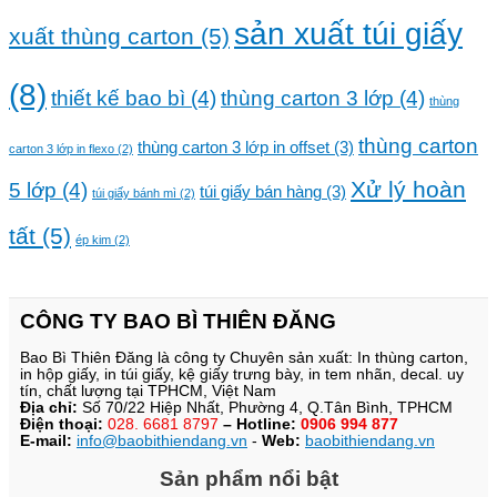
sản xuất túi giấy
xuất thùng carton
(5)
(8)
thiết kế bao bì
(4)
thùng carton 3 lớp
(4)
thùng
thùng carton
thùng carton 3 lớp in offset
(3)
carton 3 lớp in flexo
(2)
Xử lý hoàn
5 lớp
(4)
túi giấy bán hàng
(3)
túi giấy bánh mì
(2)
tất
(5)
ép kim
(2)
CÔNG TY BAO BÌ THIÊN ĐĂNG
Bao Bì Thiên Đăng là công ty Chuyên sản xuất: In thùng carton,
in hộp giấy, in túi giấy, kệ giấy trưng bày, in tem nhãn, decal. uy
tín, chất lượng tại TPHCM, Việt Nam
Địa chỉ:
Số 70/22 Hiệp Nhất, Phường 4, Q.Tân Bình, TPHCM
Điện thoại:
028. 6681 8797
– Hotline:
0906 994 877
E-mail:
info@baobithiendang.vn
-
Web:
baobithiendang.vn
Sản phẩm nổi bật