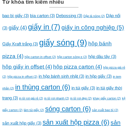
Từ khóa tìm kiếm nhiều
bao bì giấy
(3)
bìa carton
(3)
Debossing
(3)
Dập nổi
Dập lá nóng
(2)
giấy in
(7)
giấy in công nghiệp
(5)
giấy
(4)
(3)
giấy sóng
(9)
hộp bánh
Giấy Kraft trắng
(3)
pizza
(4)
hộp dâu tây
(3)
hộp carton in offset
(2)
hộp carton sóng e
(2)
hộp giấy in offset
(4)
hộp pizza carton
(4)
hộp pizza giá rẻ
in hộp bánh sinh nhật
(3)
in hộp giấy
(3)
(2)
hộp pizza in offset
(2)
in tem
in thùng carton
(6)
in túi giấy
(3)
in túi giấy thời
nhãn
(2)
trang
(3)
in tờ rơi giá rẻ
(2)
in tờ rơi nhanh
(2)
in tờ rơi đẹp
(2)
khay giấy carton
(2)
kệ
sóng carton
(6)
giấy carton
(2)
làm túi giấy
(2)
sản xuất bao bì
(2)
sản xuất hộp pizza
(6)
sản
sản xuất hộp giấy
(3)