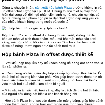
Công ty chuyên in ấn,
sản xuất hộp bánh Pizza
thường không in và
in offset chất lượng tại Tp. HCM. Chúng tôi với thiết bị máy móc
hiện đại cùng với đội ngũ nhân viên lành nghề, chuyên nghiệp, sẽ
tạo ra những sản phẩm hộp pizza đạt chất lượng đáp ứng yêu cầu
của nhiều khách hàng trong nước và quốc tế.
Hộp bánh Pizza in offset
do chúng tôi sản xuất, không chỉ đảm
bảo an toàn vệ sinh thực phẩm, mẫu mã bắt mắt, màu sắc tươi
sáng, mà hộp chúng tôi sản xuất ra còn đảm bảo cho bánh giữ
được độ nóng, thơm ngon như lúc bánh mới ra lò.
Hộp bánh Pizza in offset được thiết kế
– Với kiểu hộp nắp liền đáy để khách hàng dễ dàng đặt bánh vào là
lấy sản phẩm ra.
– Cạnh lưng nối liền giữa đáy hộp và nắp hộp được thiết kế hai lỗ
thoát hơi có đường kính vừa phải, vừa giúp bánh được thoát hơi tốt
tránh việc hầm hơi làm bánh mất ngon, đồng thời hạn chế tối đa
việc thoát hơi quá nhiều làm bánh bị nguội.
– Màu sắc in ấn sắc nét, tươi sáng, đây là cách để thu hút thị hiếu
của người tiêu dùng đặt biệt là các khách hàng nhí.
– Hộp bánh Pizza in offset còn được cán màng bóng, giúp hộp bánh
chống thấm nước, chống trầy xướt trong quá trình vận chuyển,