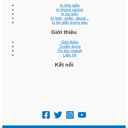
in hộp giấy
in thùng carton
in túi giấy
In tem, nhãn, decal,..
In kệ giấy trưng bày
Giới thiệu
Giới thiệu
Tuyển dụng
Tin tức ngành
Liên hệ
Kết nối