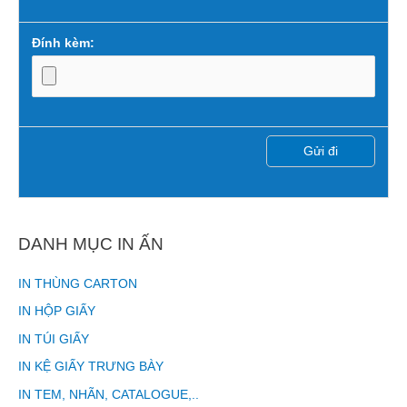
Đính kèm:
DANH MỤC IN ẤN
IN THÙNG CARTON
IN HỘP GIẤY
IN TÚI GIẤY
IN KỆ GIẤY TRƯNG BÀY
IN TEM, NHÃN, CATALOGUE,..