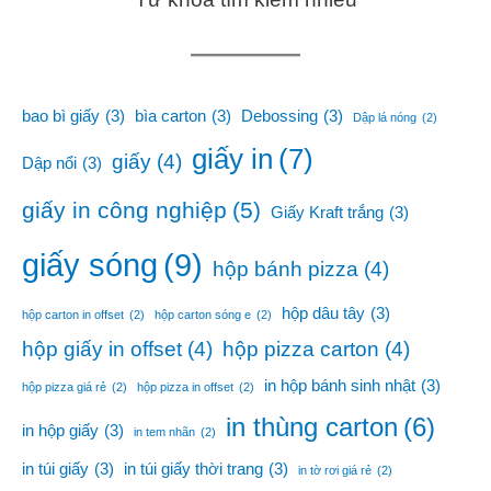
bao bì giấy
(3)
bìa carton
(3)
Debossing
(3)
Dập lá nóng
(2)
giấy in
(7)
giấy
(4)
Dập nổi
(3)
giấy in công nghiệp
(5)
Giấy Kraft trắng
(3)
giấy sóng
(9)
hộp bánh pizza
(4)
hộp dâu tây
(3)
hộp carton in offset
(2)
hộp carton sóng e
(2)
hộp giấy in offset
(4)
hộp pizza carton
(4)
in hộp bánh sinh nhật
(3)
hộp pizza giá rẻ
(2)
hộp pizza in offset
(2)
in thùng carton
(6)
in hộp giấy
(3)
in tem nhãn
(2)
in túi giấy
(3)
in túi giấy thời trang
(3)
in tờ rơi giá rẻ
(2)