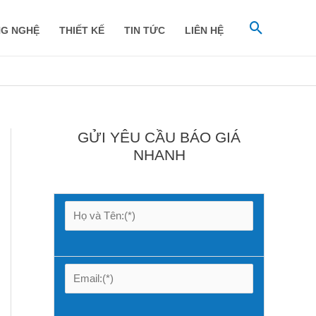
Tìm
G NGHỆ
THIẾT KẾ
TIN TỨC
LIÊN HỆ
kiếm
GỬI YÊU CẦU BÁO GIÁ
NHANH