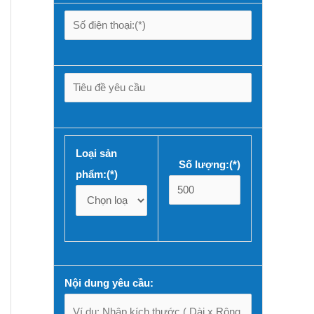
Loại sản
Số lượng:(*)
phẩm:(*)
Nội dung yêu cầu: