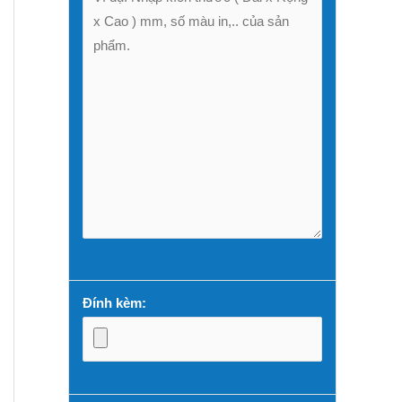
Đính kèm: