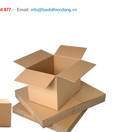
94 877
–
Email:
info@baobithiendang.vn