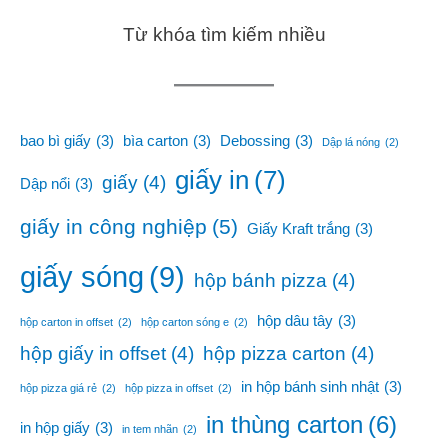
Từ khóa tìm kiếm nhiều
bao bì giấy
(3)
bìa carton
(3)
Debossing
(3)
Dập lá nóng
(2)
giấy in
(7)
giấy
(4)
Dập nổi
(3)
giấy in công nghiệp
(5)
Giấy Kraft trắng
(3)
giấy sóng
(9)
hộp bánh pizza
(4)
hộp dâu tây
(3)
hộp carton in offset
(2)
hộp carton sóng e
(2)
hộp giấy in offset
(4)
hộp pizza carton
(4)
in hộp bánh sinh nhật
(3)
hộp pizza giá rẻ
(2)
hộp pizza in offset
(2)
in thùng carton
(6)
in hộp giấy
(3)
in tem nhãn
(2)