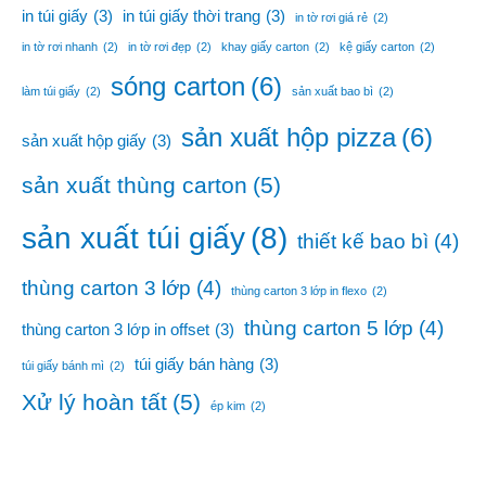
in túi giấy
(3)
in túi giấy thời trang
(3)
in tờ rơi giá rẻ
(2)
in tờ rơi nhanh
(2)
in tờ rơi đẹp
(2)
khay giấy carton
(2)
kệ giấy carton
(2)
sóng carton
(6)
làm túi giấy
(2)
sản xuất bao bì
(2)
sản xuất hộp pizza
(6)
sản xuất hộp giấy
(3)
sản xuất thùng carton
(5)
sản xuất túi giấy
(8)
thiết kế bao bì
(4)
thùng carton 3 lớp
(4)
thùng carton 3 lớp in flexo
(2)
thùng carton 5 lớp
(4)
thùng carton 3 lớp in offset
(3)
túi giấy bán hàng
(3)
túi giấy bánh mì
(2)
Xử lý hoàn tất
(5)
ép kim
(2)