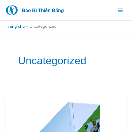
Nhảy
Bao Bì Thiên Đăng
tới
nội
dung
Trang chủ
»
Uncategorized
Uncategorized
In
khay
giấy
trưng
bày
dụng
cụ
tập