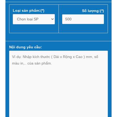
Loại sản phẩm:(*)
Số lượng:(*)
Nội dung yêu cầu: