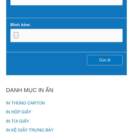
Đính kèm:
DANH MỤC IN ẤN
IN THÙNG CARTON
IN HỘP GIẤY
IN TÚI GIẤY
IN KỆ GIẤY TRƯNG BÀY