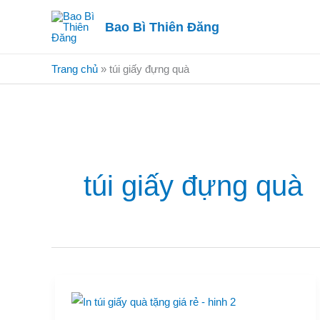
Nhảy
Bao Bì Thiên Đăng
tới
nội
dung
Trang chủ
»
túi giấy đựng quà
túi giấy đựng quà
In
túi
giấy