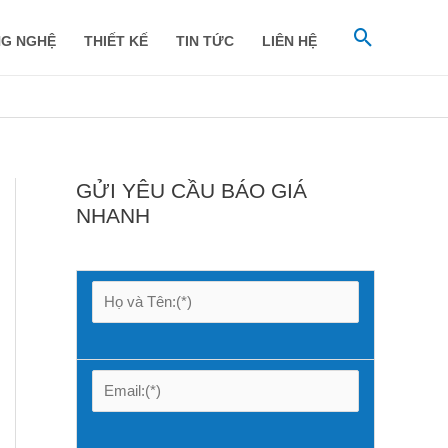
Tìm
G NGHỆ
THIẾT KẾ
TIN TỨC
LIÊN HỆ
kiếm
GỬI YÊU CẦU BÁO GIÁ
NHANH