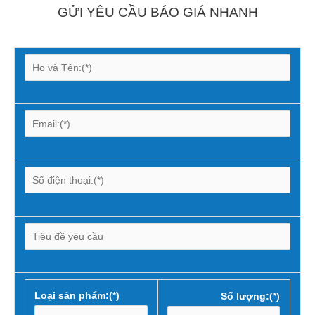
GỬI YÊU CẦU BÁO GIÁ NHANH
Loại sản phẩm:(*)
Số lượng:(*)