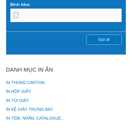
Đính kèm:
DANH MỤC IN ẤN
IN THÙNG CARTON
IN HỘP GIẤY
IN TÚI GIẤY
IN KỆ GIẤY TRƯNG BÀY
IN TEM, NHÃN, CATALOGUE,..