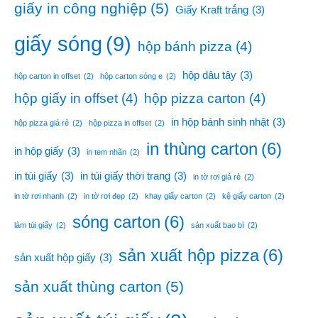
giấy in công nghiệp
(5)
Giấy Kraft trắng
(3)
giấy sóng
(9)
hộp bánh pizza
(4)
hộp dâu tây
(3)
hộp carton in offset
(2)
hộp carton sóng e
(2)
hộp giấy in offset
(4)
hộp pizza carton
(4)
in hộp bánh sinh nhật
(3)
hộp pizza giá rẻ
(2)
hộp pizza in offset
(2)
in thùng carton
(6)
in hộp giấy
(3)
in tem nhãn
(2)
in túi giấy
(3)
in túi giấy thời trang
(3)
in tờ rơi giá rẻ
(2)
in tờ rơi nhanh
(2)
in tờ rơi đẹp
(2)
khay giấy carton
(2)
kệ giấy carton
(2)
sóng carton
(6)
làm túi giấy
(2)
sản xuất bao bì
(2)
sản xuất hộp pizza
(6)
sản xuất hộp giấy
(3)
sản xuất thùng carton
(5)