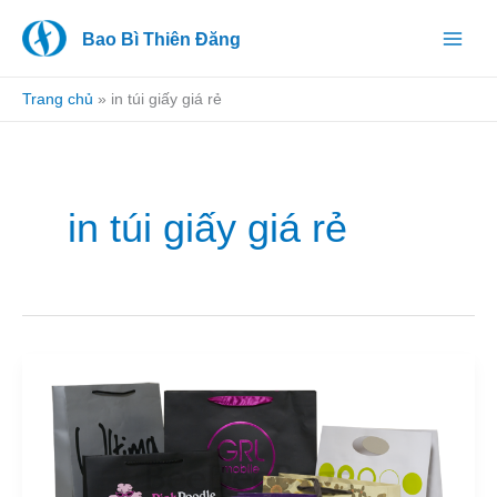
Nhảy
Bao Bì Thiên Đăng
tới
nội
dung
Trang chủ
»
in túi giấy giá rẻ
in túi giấy giá rẻ
công
ty
sản
xuất
túi
giấy
tại
Tp.HCM