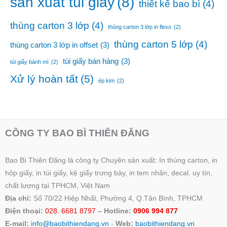
sản xuất túi giấy
(8)
thiết kế bao bì
(4)
thùng carton 3 lớp
(4)
thùng carton 3 lớp in flexo
(2)
thùng carton 5 lớp
(4)
thùng carton 3 lớp in offset
(3)
túi giấy bán hàng
(3)
túi giấy bánh mì
(2)
Xử lý hoàn tất
(5)
ép kim
(2)
CÔNG TY BAO BÌ THIÊN ĐĂNG
Bao Bì Thiên Đăng là công ty Chuyên sản xuất: In thùng carton, in
hộp giấy, in túi giấy, kệ giấy trưng bày, in tem nhãn, decal. uy tín,
chất lượng tại TPHCM, Việt Nam
Địa chỉ:
Số 70/22 Hiệp Nhất, Phường 4, Q.Tân Bình, TPHCM
Điện thoại:
028. 6681 8797
– Hotline:
0906 994 877
E-mail:
info@baobithiendang.vn
-
Web:
baobithiendang.vn