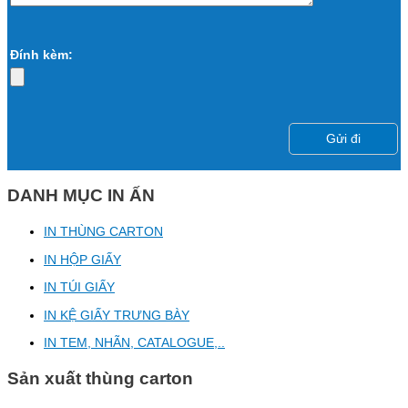
Đính kèm:
DANH MỤC IN ẤN
IN THÙNG CARTON
IN HỘP GIẤY
IN TÚI GIẤY
IN KỆ GIẤY TRƯNG BÀY
IN TEM, NHÃN, CATALOGUE,..
Sản xuất thùng carton